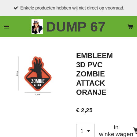
Ga
Enkele producten hebben wij niet direct op voorraad.
direct
naar
DUMP 67
de
hoofdinhoud
EMBLEEM
3D PVC
ZOMBIE
ATTACK
ORANJE
€ 2,25
In
winkelwagen