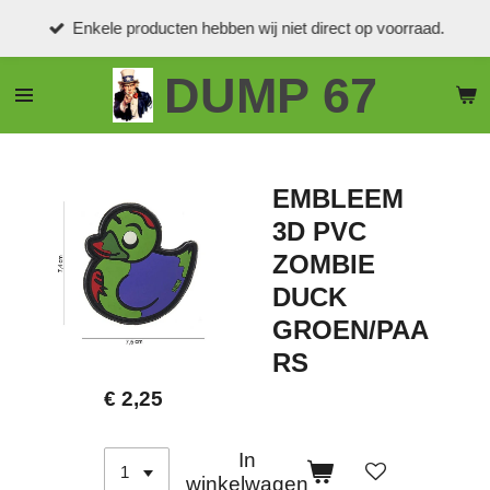
Ga
Enkele producten hebben wij niet direct op voorraad.
direct
naar
DUMP 67
de
hoofdinhoud
EMBLEEM
3D PVC
ZOMBIE
DUCK
GROEN/PAA
RS
€ 2,25
In
winkelwagen