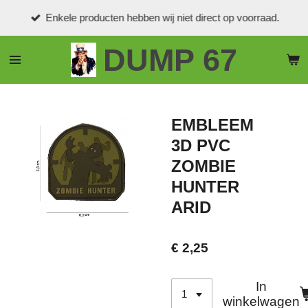
Ga
Enkele producten hebben wij niet direct op voorraad.
direct
naar
DUMP 67
de
hoofdinhoud
EMBLEEM
3D PVC
ZOMBIE
HUNTER
ARID
€ 2,25
In
winkelwagen