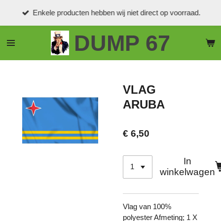
Ga
Enkele producten hebben wij niet direct op voorraad.
direct
naar
DUMP 67
de
hoofdinhoud
VLAG
ARUBA
€ 6,50
In
winkelwagen
Vlag van 100%
polyester Afmeting; 1 X