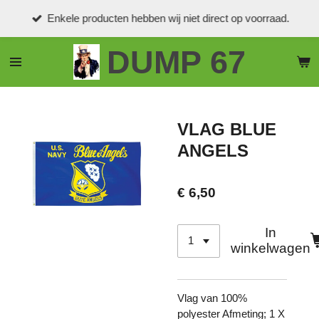
Ga
Enkele producten hebben wij niet direct op voorraad.
direct
naar
DUMP 67
de
hoofdinhoud
VLAG BLUE
ANGELS
€ 6,50
In
winkelwagen
Vlag van 100%
polyester Afmeting; 1 X