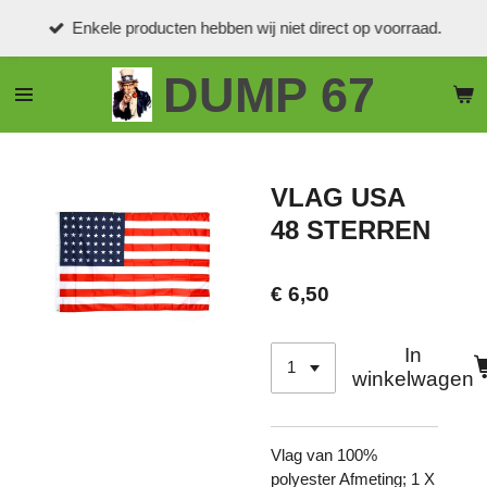
Ga
Enkele producten hebben wij niet direct op voorraad.
direct
naar
DUMP 67
de
hoofdinhoud
VLAG USA
48 STERREN
€ 6,50
In
winkelwagen
Vlag van 100%
polyester Afmeting; 1 X