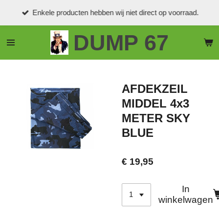
Ga
Enkele producten hebben wij niet direct op voorraad.
direct
naar
DUMP 67
de
hoofdinhoud
AFDEKZEIL
MIDDEL 4x3
METER SKY
BLUE
€ 19,95
In
winkelwagen