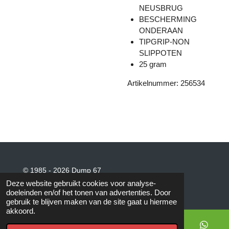
NEUSBRUG
BESCHERMING
ONDERAAN
TIPGRIP-NON
SLIPPOTEN
25 gram
Artikelnummer: 256534
© 1985 - 2026 Dump 67
Powered by
JouwWeb
Deze website gebruikt cookies voor analyse-
doeleinden en/of het tonen van advertenties. Door
gebruik te blijven maken van de site gaat u hiermee
akkoord.