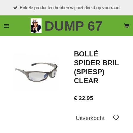
Ga
Enkele producten hebben wij niet direct op voorraad.
direct
naar
DUMP 67
de
hoofdinhoud
BOLLÉ
SPIDER BRIL
(SPIESP)
CLEAR
€ 22,95
Uitverkocht