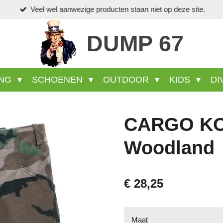
Veel wel aanwezige producten staan niet op deze site.
DUMP 67
ING
SCHOENEN
OUTDOOR
KIDS
DI
CARGO K
Woodland
€ 28,25
Maat