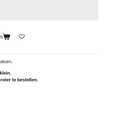
n
atoen.
klein.
oter te bestellen.