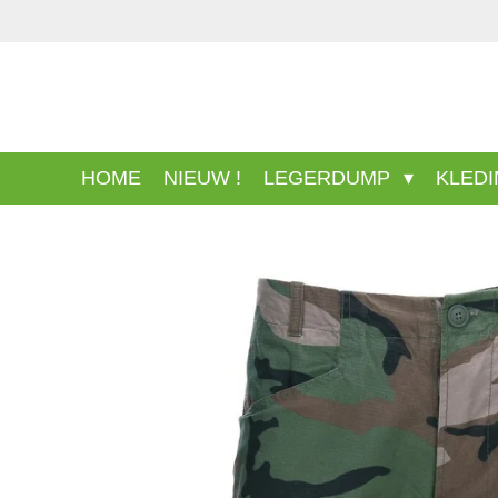
Ga
direct
naar
de
hoofdinhoud
HOME
NIEUW !
LEGERDUMP
KLED