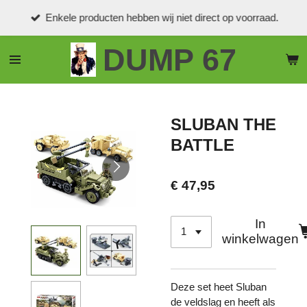
Ga
Enkele producten hebben wij niet direct op voorraad.
direct
naar
DUMP 67
de
hoofdinhoud
SLUBAN THE
BATTLE
€ 47,95
In
winkelwagen
Deze set heet Sluban
de veldslag en heeft als