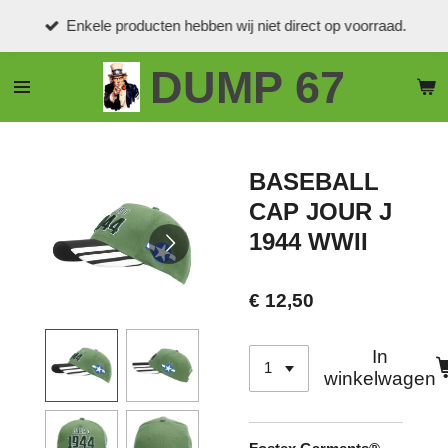
Ga
Enkele producten hebben wij niet direct op voorraad.
direct
naar
DUMP 67
de
hoofdinhoud
BASEBALL
CAP JOUR J
1944 WWII
€ 12,50
In
winkelwagen