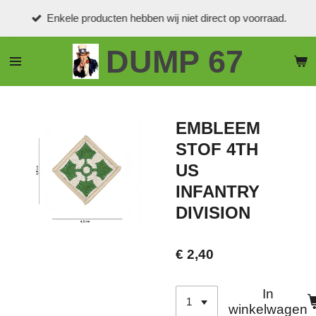
Ga
Enkele producten hebben wij niet direct op voorraad.
direct
naar
DUMP 67
de
hoofdinhoud
EMBLEEM
STOF 4TH
US
INFANTRY
DIVISION
€ 2,40
In
winkelwagen