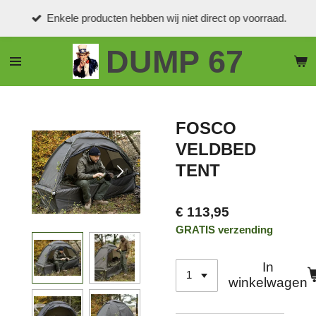
Ga
Enkele producten hebben wij niet direct op voorraad.
direct
naar
DUMP 67
de
hoofdinhoud
FOSCO
VELDBED
TENT
€ 113,95
GRATIS verzending
In
winkelwagen