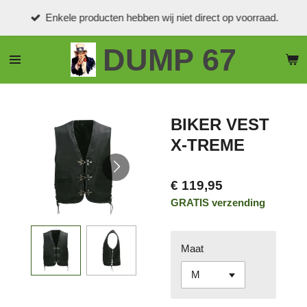
Ga
Enkele producten hebben wij niet direct op voorraad.
direct
naar
DUMP 67
de
hoofdinhoud
BIKER VEST
X-TREME
€ 119,95
GRATIS verzending
Maat