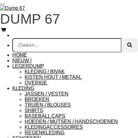
Ga
direct
DUMP 67
naar
de
hoofdinhoud
HOME
NIEUW !
LEGERDUMP
KLEDING / BIVAK
KISTEN HOUT / METAAL
OVERIGE
KLEDING
JASSEN / VESTEN
BROEKEN
TRUIEN / BLOUSES
SHIRTS
BASEBALL CAPS
HOEDEN / MUTSEN / HANDSCHOENEN
KLEDINGACCESSOIRES
REGENKLEDING