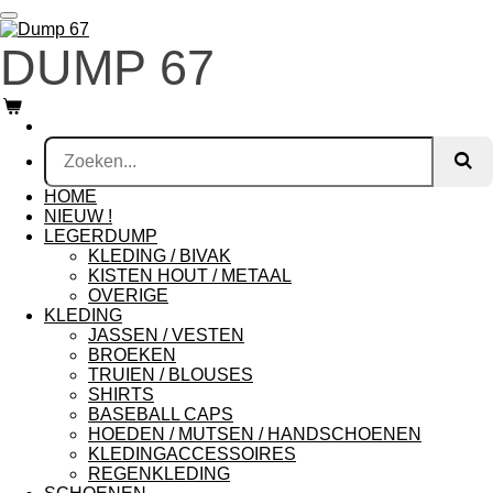
Ga
direct
DUMP 67
naar
de
hoofdinhoud
HOME
NIEUW !
LEGERDUMP
KLEDING / BIVAK
KISTEN HOUT / METAAL
OVERIGE
KLEDING
JASSEN / VESTEN
BROEKEN
TRUIEN / BLOUSES
SHIRTS
BASEBALL CAPS
HOEDEN / MUTSEN / HANDSCHOENEN
KLEDINGACCESSOIRES
REGENKLEDING