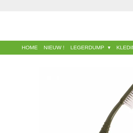
Ga
direct
naar
de
hoofdinhoud
HOME
NIEUW !
LEGERDUMP
KLED