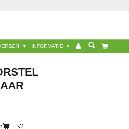
l wel aanwezige producten staan niet op deze site.
VERSEN
INFORMATIE
ORSTEL
AAR
n