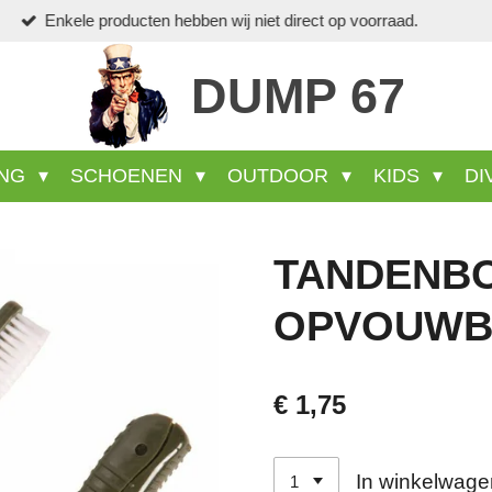
Vee
DUMP 67
ING
SCHOENEN
OUTDOOR
KIDS
DI
TANDENB
OPVOUWB
€ 1,75
In winkelwage