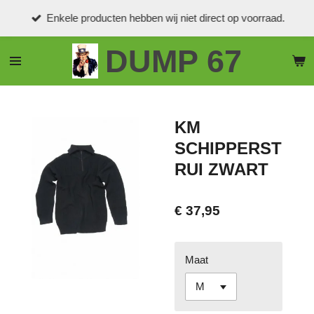
Ga
Enkele producten hebben wij niet direct op voorraad.
direct
naar
DUMP 67
de
hoofdinhoud
KM
SCHIPPERST
RUI ZWART
€ 37,95
Maat