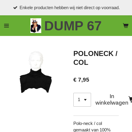
Ga
Enkele producten hebben wij niet direct op voorraad.
direct
naar
DUMP 67
de
hoofdinhoud
POLONECK /
COL
€ 7,95
In
winkelwagen
Polo-neck / col
gemaakt van 100%