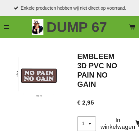
Ga
Enkele producten hebben wij niet direct op voorraad.
direct
naar
DUMP 67
de
hoofdinhoud
EMBLEEM
3D PVC NO
PAIN NO
GAIN
€ 2,95
In
winkelwagen