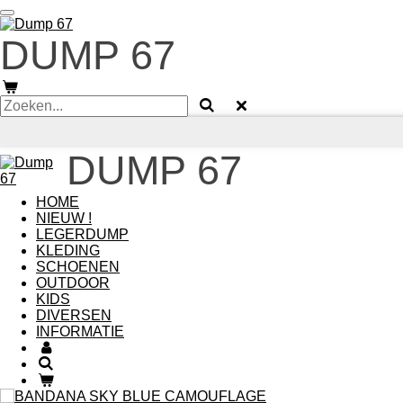
Ga
direct
DUMP 67
naar
de
hoofdinhoud
DUMP 67
HOME
NIEUW !
LEGERDUMP
KLEDING
SCHOENEN
OUTDOOR
KIDS
DIVERSEN
INFORMATIE