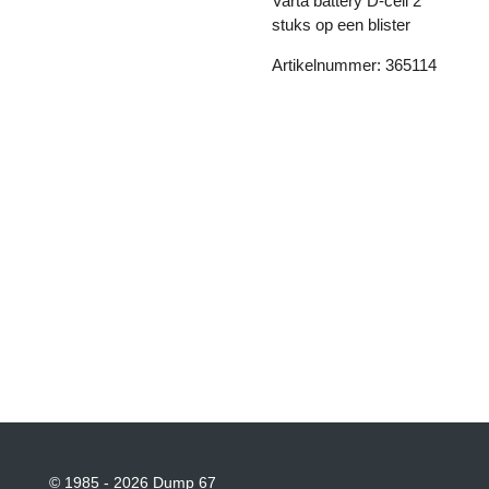
Varta battery D-cell 2
stuks op een blister
Artikelnummer: 365114
© 1985 - 2026 Dump 67