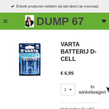
Ga
Enkele producten hebben wij niet direct op voorraad.
direct
naar
DUMP 67
de
hoofdinhoud
VARTA
BATTERIJ D-
CELL
€ 6,95
In
winkelwagen