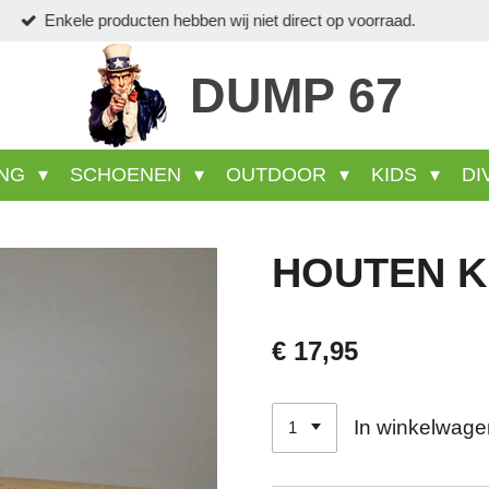
Veel wel aanwezige producten s
DUMP 67
ING
SCHOENEN
OUTDOOR
KIDS
DI
HOUTEN K
€ 17,95
In winkelwage