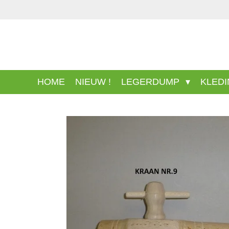
Ga
direct
naar
de
hoofdinhoud
HOME
NIEUW !
LEGERDUMP
KLED