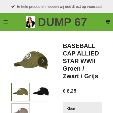
Ga
Enkele producten hebben wij niet direct op voorraad.
direct
naar
DUMP 67
de
hoofdinhoud
BASEBALL
CAP ALLIED
STAR WWII
Groen /
Zwart / Grijs
€ 8,25
Kleur