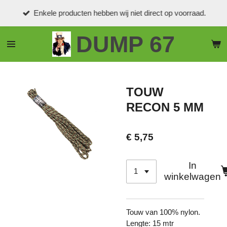
Ga
Enkele producten hebben wij niet direct op voorraad.
direct
naar
DUMP 67
de
hoofdinhoud
TOUW
RECON 5 MM
€ 5,75
In
winkelwagen
Touw van 100% nylon.
Lengte: 15 mtr