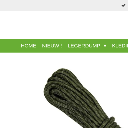
Ga
direct
naar
de
hoofdinhoud
HOME
NIEUW !
LEGERDUMP
KLED