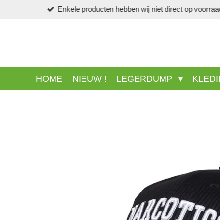
Ga
direct
naar
de
hoofdinhoud
HOME
NIEUW !
LEGERDUMP
KLED