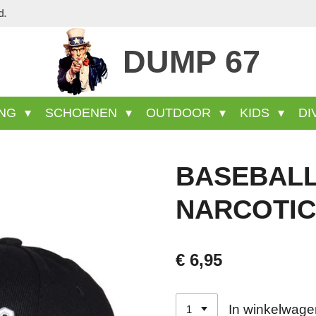
Veel wel aanwezige producten staan niet op 
DUMP 67
ING
SCHOENEN
OUTDOOR
KIDS
DI
BASEBALL
NARCOTI
€ 6,95
In winkelwage