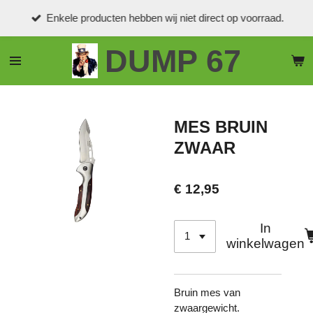
Ga
Enkele producten hebben wij niet direct op voorraad.
direct
naar
DUMP 67
de
hoofdinhoud
MES BRUIN
ZWAAR
€ 12,95
In
winkelwagen
Bruin mes van
zwaargewicht.