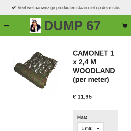
Ga
Veel wel aanwezige producten staan niet op deze site.
direct
naar
DUMP 67
de
hoofdinhoud
CAMONET 1
x 2,4 M
WOODLAND
(per meter)
€ 11,95
Maat